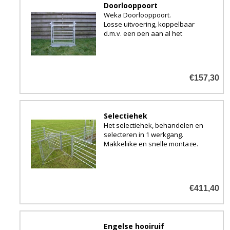
Doorlooppoort
Weka Doorlooppoort.
Losse uitvoering, koppelbaar
d.m.v. een pen aan al het
hekwerk, of rechtstreeks aan
het voerhek gelast.
€157,30
Selectiehek
Het selectiehek, behandelen en
selecteren in 1 werkgang.
Makkelijke en snelle montage.
€411,40
Engelse hooiruif