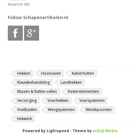
Waarom Wij
Follow Schapenartikelen.nl
Hekken
Hooiruiven
Kalverhutten
Klauwbehandeling
Landhekken
Muizen & Ratten vallen
Rasterelememten
Verzorging
Voerhekken
Voersystemen
Voetbaden
Weegsystemen
Weidepoorten
hekwerk
Powered by
Lightspeed
- Theme by
InStijl Media