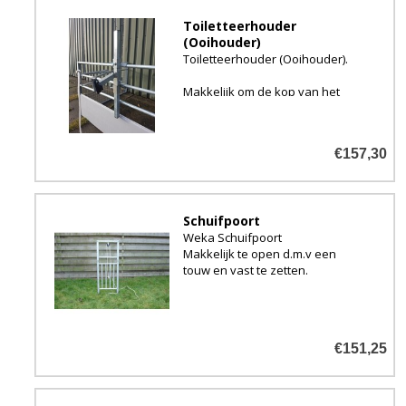
Toiletteerhouder
(Ooihouder)
Toiletteerhouder (Ooihouder).
Makkelijk om de kop van het
schaap vast te zetten aan het
hek.
Te bevestigen aan alle soorten
€157,30
buizen hek.
Schuifpoort
Weka Schuifpoort
Makkelijk te open d.m.v een
touw en vast te zetten.
€151,25