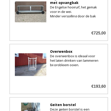
met opvangbak
De Engelse hooiruif, het gemak
voor in de wei.
Minder verspilling door de bak
eronder.
€725,00
Overwenbox
De overwenbox is ideaal voor
het laten drinken van lammeren
bij probleem ooien.
Koppelbaar aan al ons
hekwerk.
Compleet volbad verzinkt.
€193,60
Geiten borstel
Deze geiten borstel is een