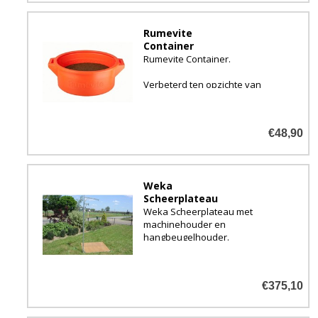
Rumevite
Container
Rumevite Container.
Verbeterd ten opzichte van
vroeger, er zitten nu 2
openingen in de zijkant zo dat
het regenwater er uit kan lopen.
€48,90
Weka
Scheerplateau
Weka Scheerplateau met
machinehouder en
hangbeugelhouder.
Een makkelijke manier van
scheren voor u zelf.
€375,10