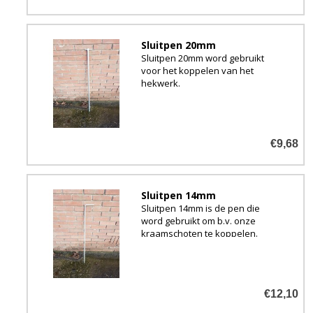
Sluitpen 20mm
Sluitpen 20mm word gebruikt
voor het koppelen van het
hekwerk.
De sluitpen word het meest
gebruikt bij het koppelen van
het diagonaalhekwerk voor de
schapen.
€9,68
Sluitpen 14mm
Sluitpen 14mm is de pen die
word gebruikt om b.v. onze
kraamschoten te koppelen.
En ander wat lichter hekwerk.
€12,10