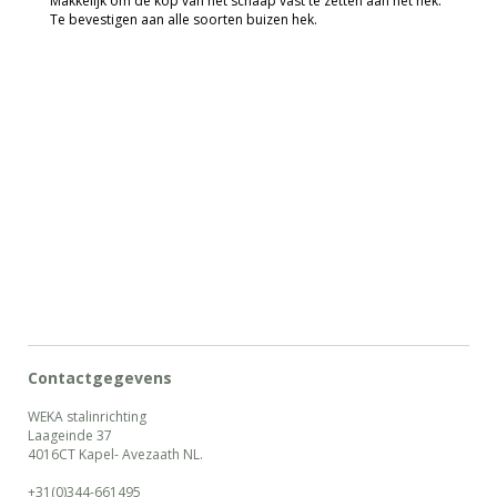
Makkelijk om de kop van het schaap vast te zetten aan het hek.
Te bevestigen aan alle soorten buizen hek.
Contactgegevens
WEKA stalinrichting
Laageinde 37
4016CT Kapel- Avezaath NL.
+31(0)344-661495