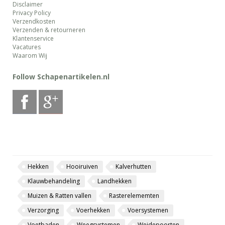
Disclaimer
Privacy Policy
Verzendkosten
Verzenden & retourneren
Klantenservice
Vacatures
Waarom Wij
Follow Schapenartikelen.nl
Hekken
Hooiruiven
Kalverhutten
Klauwbehandeling
Landhekken
Muizen & Ratten vallen
Rasterelememten
Verzorging
Voerhekken
Voersystemen
Voetbaden
Weegsystemen
Weidepoorten