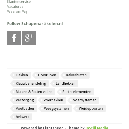
Klantenservice
Vacatures
Waarom Wij
Follow Schapenartikelen.nl
Hekken
Hooiruiven
Kalverhutten
Klauwbehandeling
Landhekken
Muizen & Ratten vallen
Rasterelememten
Verzorging
Voerhekken
Voersystemen
Voetbaden
Weegsystemen
Weidepoorten
hekwerk
Powered by
Lightspeed
- Theme by
InStijl Media