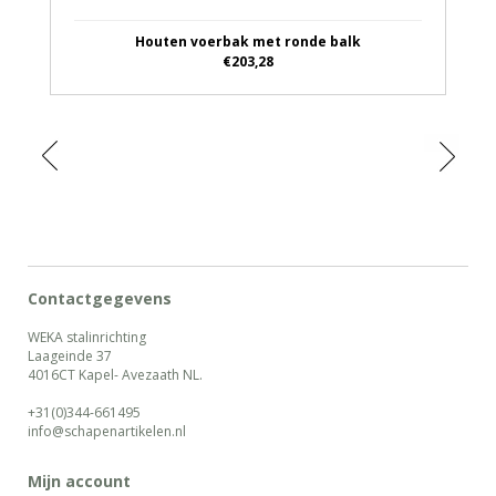
Houten voerbak met ronde balk
€203,28
Contactgegevens
WEKA stalinrichting
Laageinde 37
4016CT Kapel- Avezaath NL.
+31(0)344-661495
info@schapenartikelen.nl
Mijn account