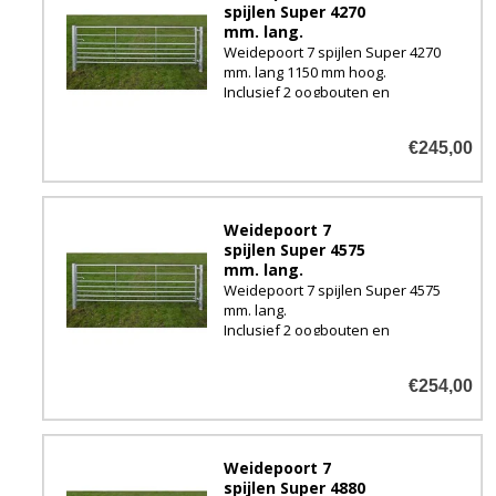
spijlen Super 4270
mm. lang.
Weidepoort 7 spijlen Super 4270
mm. lang 1150 mm hoog.
Inclusief 2 oogbouten en
grendel.
Alle kokers zijn afgedopt.
€245,00
Weidepoort 7
spijlen Super 4575
mm. lang.
Weidepoort 7 spijlen Super 4575
mm. lang.
Inclusief 2 oogbouten en
grendel
Alle kokers zijn afgedopt.
€254,00
Weidepoort 7
spijlen Super 4880