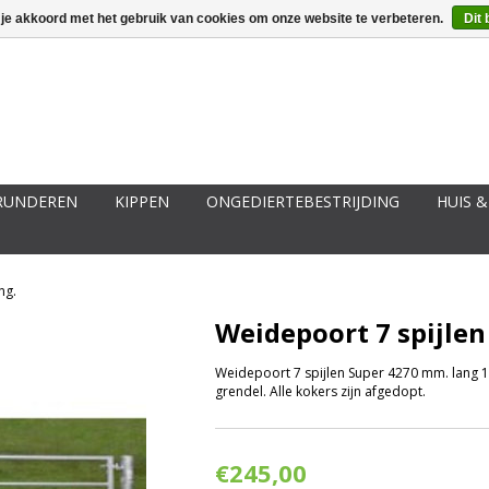
ggen
Een account aanmaken
Mijn winkelwagen €0,00
 je akkoord met het gebruik van cookies om onze website te verbeteren.
Dit 
RUNDEREN
KIPPEN
ONGEDIERTEBESTRIJDING
HUIS &
ng.
Weidepoort 7 spijlen
Weidepoort 7 spijlen Super 4270 mm. lang 
grendel. Alle kokers zijn afgedopt.
€245,00