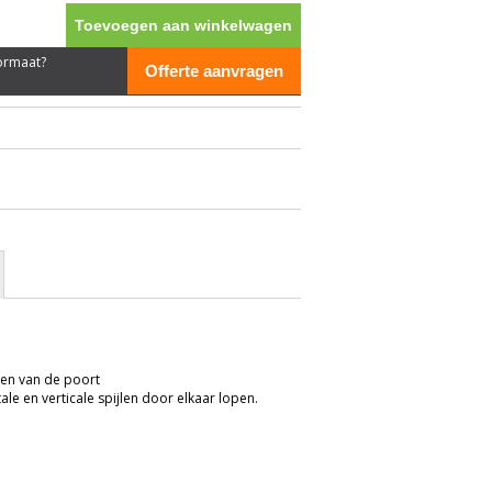
Toevoegen aan winkelwagen
formaat?
Offerte aanvragen
m. lang.
gen van de poort
tale en verticale spijlen door elkaar lopen.