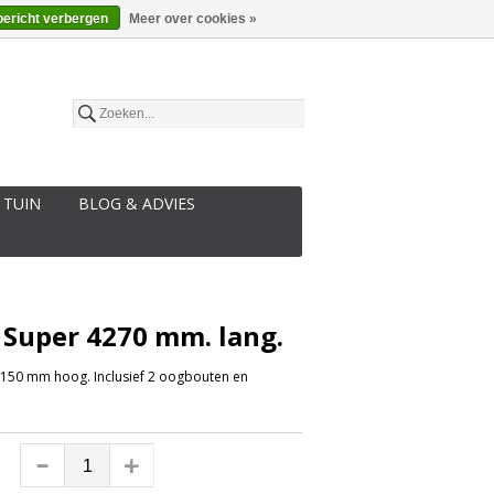
€
Nederlands
bericht verbergen
Meer over cookies »
 TUIN
BLOG & ADVIES
 Super 4270 mm. lang.
1150 mm hoog. Inclusief 2 oogbouten en