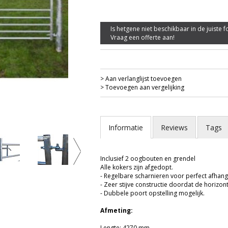
Is hetgene niet beschikbaar in de juiste 
Vraag een offerte aan!
> Aan verlanglijst toevoegen
> Toevoegen aan vergelijking
Informatie
Reviews
Tags
Weidepoort 7 spijlen Super 4270 m
Inclusief 2 oogbouten en grendel
Alle kokers zijn afgedopt.
- Regelbare scharnieren voor perfect afhan
- Zeer stijve constructie doordat de horizon
- Dubbele poort opstelling mogelijk.
Afmeting:
Lengte: 4270 mm.