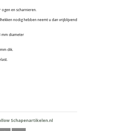
r ogen en scharnieren.
dhekken nodig hebben neemt u dan vrijblijvend
43 mm diameter
 mm dik.
last.
elijk te plaatsen, en een fantastisch
ollow Schapenartikelen.nl