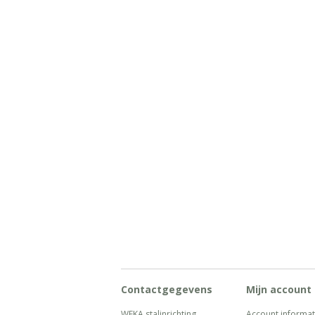
Contactgegevens
Mijn account
WEKA stalinrichting
Account informat