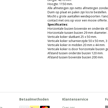
Hoogte: 1150 mm.
Alle afmetingen zijn netto afmetingen zonde
Duim op plaat en palen zijn los te bestellen.
Mocht u grote aantallen weidepoorten / lan
contact met ons op voor een mooie offerte.
Specificaties:
Horizontale buizen bovenste en onderste 
Horizontale tussen buizen 29 mm diameter.
Verticale koker sluitkant 25 x 50 mm.
Verticale koker scharnierzijde 50 x 50 mm, 3
Verticale koker in midden 20 mm x 44 mm.
Verticale koker is door horizontale buizen ge
Afstand tussen onderste buizen 120 mm.
Afstand tussen bovenste buizen 200 mm.
Weidepoort / landhekken 7 spijlen makk
aanzicht op zijn plek.
Betaalmethoden
Klantenservice
F
ie
Over ons