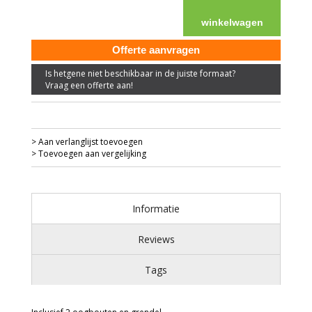
winkelwagen
Offerte aanvragen
Is hetgene niet beschikbaar in de juiste formaat?
Vraag een offerte aan!
> Aan verlanglijst toevoegen
> Toevoegen aan vergelijking
Informatie
Reviews
Tags
Weidepoort 7 spijlen Super 4880 mm. lang.