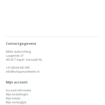
plaatsen, en een fantastisch aanzicht op zijn plek.
Contactgegevens
WEKA stalinrichting
Laageinde 37
4016CT Kapel- Avezaath NL.
+31(0)344-661495
info@schapenartikelen.nl
Mijn account
Account informatie
Mijn bestellingen
Mijn tickets
Mijn verlanglijst