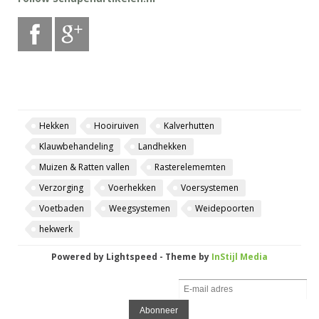
Hekken
Hooiruiven
Kalverhutten
Klauwbehandeling
Landhekken
Muizen & Ratten vallen
Rasterelememten
Verzorging
Voerhekken
Voersystemen
Voetbaden
Weegsystemen
Weidepoorten
hekwerk
Powered by
Lightspeed
- Theme by
InStijl Media
Word lid van onze nieuwsbrief:
Abonneer