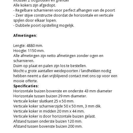
Inclusief 2 oogbouten en grendel
Alle kokers zijn afgedopt.
- Regelbare scharnieren voor perfect afhangen van de poort
- Zeer stijve constructie doordat de horizontale en verticale
spijlen door elkaar lopen.
- Dubbele poort opstelling mogelijk.
Afmetingen:
Lengte: 4880 mm.
Hoogte: 1150 mm.
Alle afmetingen zijn netto afmetingen zonder ogen en
scharnieren.
Duim op plaat en palen zijn los te bestellen.
Mocht u grote aantallen weidepoorten / landhekken nodig
hebben neemt u dan vrijblijvend contact met ons op voor een
mooie offerte.
Specificaties:
Horizontale buizen bovenste en onderste 43 mm diameter
Horizontale tussen buizen 29 mm diameter.
Verticale koker sluitkant 25 x 50 mm.
Verticale koker scharnierzijde 50 x 50 mm, 3 mm dik.
Verticale koker in midden 20 mm x 44 mm.
Verticale koker is door horizontale buizen gelast.
Afstand tussen onderste buizen 120 mm.
Afstand tussen bovenste buizen 200 mm.
Weidepoort / landhekken 7 spijlen makkelijk te