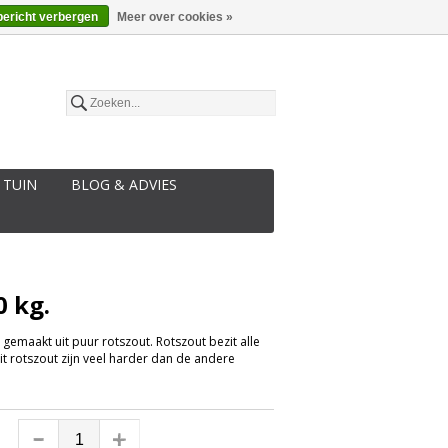
€
Nederlands
bericht verbergen
Meer over cookies »
 TUIN
BLOG & ADVIES
0 kg.
 gemaakt uit puur rotszout. Rotszout bezit alle
it rotszout zijn veel harder dan de andere