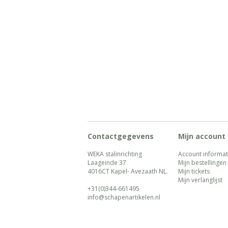
Contactgegevens
Mijn account
WEKA stalinrichting
Account informat
Laageinde 37
Mijn bestellingen
4016CT Kapel- Avezaath NL.
Mijn tickets
Mijn verlanglijst
+31(0)344-661495
info@schapenartikelen.nl