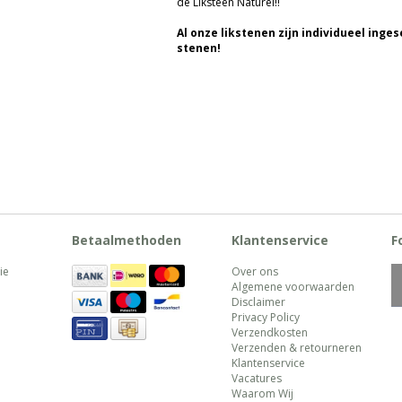
de Liksteen Naturel!!
Al onze likstenen zijn individueel inge
stenen!
Betaalmethoden
Klantenservice
F
ie
Over ons
Algemene voorwaarden
Disclaimer
Privacy Policy
Verzendkosten
Verzenden & retourneren
Klantenservice
Vacatures
Waarom Wij