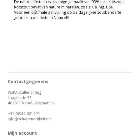
De naturel liksteen is als enige gemaakt van 99% echt rotszout.
Rotszout bevat van nature mineralen. zoals: Ca. Mg. I. Se.
Voor een optimale aanvulling op de dagelijkse zoutbehoefte
gebruikt u de Liksteen Naturel!!
Contactgegevens
WEKA stalinrichting
Laageinde 37
4016CT Kapel- Avezaath NL.
+31(0)344-661495
info@schapenartikelen.nl
Mijn account