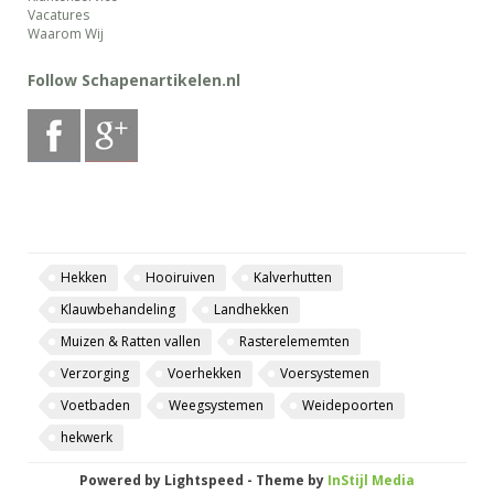
Vacatures
Waarom Wij
Follow Schapenartikelen.nl
Hekken
Hooiruiven
Kalverhutten
Klauwbehandeling
Landhekken
Muizen & Ratten vallen
Rasterelememten
Verzorging
Voerhekken
Voersystemen
Voetbaden
Weegsystemen
Weidepoorten
hekwerk
Powered by
Lightspeed
- Theme by
InStijl Media