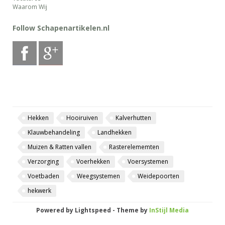
Waarom Wij
Follow Schapenartikelen.nl
Hekken
Hooiruiven
Kalverhutten
Klauwbehandeling
Landhekken
Muizen & Ratten vallen
Rasterelememten
Verzorging
Voerhekken
Voersystemen
Voetbaden
Weegsystemen
Weidepoorten
hekwerk
Powered by
Lightspeed
- Theme by
InStijl Media