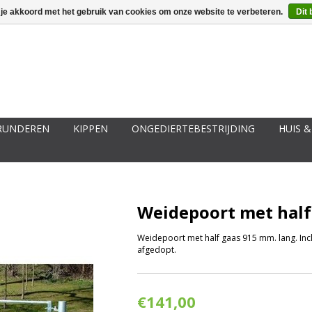
ggen
Een account aanmaken
Mijn winkelwagen €0,00
 je akkoord met het gebruik van cookies om onze website te verbeteren.
Dit 
RUNDEREN
KIPPEN
ONGEDIERTEBESTRIJDING
HUIS &
.
Weidepoort met half
Weidepoort met half gaas 915 mm. lang. Incl
afgedopt.
€141,00