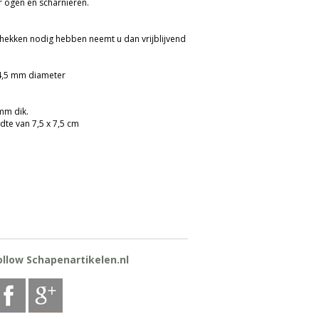
r ogen en scharnieren.
hekken nodig hebben neemt u dan vrijblijvend
.
44,5 mm diameter
 mm dik.
te van 7,5 x 7,5 cm
 gaas makkelijk te plaatsen, en een
ollow Schapenartikelen.nl