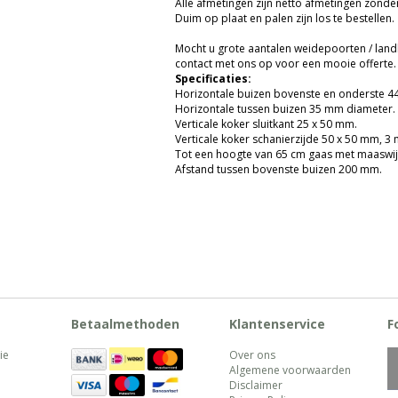
Alle afmetingen zijn netto afmetingen zonde
Duim op plaat en palen zijn los te bestellen.
Mocht u grote aantalen weidepoorten / land
contact met ons op voor een mooie offerte
Specificaties:
Horizontale buizen bovenste en onderste 
Horizontale tussen buizen 35 mm diameter.
Verticale koker sluitkant 25 x 50 mm.
Verticale koker schanierzijde 50 x 50 mm, 3
Tot een hoogte van 65 cm gaas met maaswijd
Afstand tussen bovenste buizen 200 mm.
Weidepoort / landhekken 5 spijlen half
fantastisch aanzicht op zijn plek.
Betaalmethoden
Klantenservice
F
ie
Over ons
Algemene voorwaarden
Disclaimer