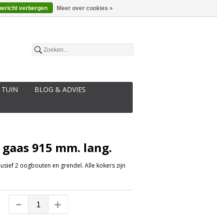
€
Nederlands
bericht verbergen
Meer over cookies »
 TUIN
BLOG & ADVIES
 gaas 915 mm. lang.
usief 2 oogbouten en grendel. Alle kokers zijn