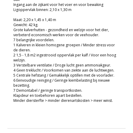
Ingang aan de zijkant voor het voer en voor bewaking
Ligoppervlak binnen: 2,10 x 1,30 m
Maat: 2,20 x 1,45 x 1,40 m
Gewicht: 42 kg.
Grote kalverhutten - gezondheid en welzijn voor het dier,
verbeterd economisch werken voor de veehouder.
7 belangrijke voordelen.
1 Kalveren in kleien homogene groepen / Minder stress voor
de dieren.
2 1,5 - 1,8 m2 ingestrooid oppervlak per kalf / Voor een hoog
welzijn.
3 Verstelbare ventilatie / Droge lucht geen ammoniakgeur.
4 Geen treklucht / Voorkomen van ziekte aan de luchtwegen.
5 Centrale hefstang / Gemakkelijk optillen met de voorlader.
6 Eenvoudige reiniging / Geringe kiembelasting bij nieuwe
bezetting.
7 Demontabel / geringe transportkosten.
Klapdeur en toebehoren apart bestellen.
Minder diersterfte > minder dierenartskosten > meer winst.