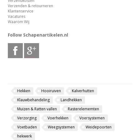
Verzendkosten
Verzenden & retourneren
Klantenservice
Vacatures
Waarom Wij
Follow Schapenartikelen.nl
Hekken
Hooiruiven
Kalverhutten
Klauwbehandeling
Landhekken
Muizen & Ratten vallen
Rasterelememten
Verzorging
Voerhekken
Voersystemen
Voetbaden
Weegsystemen
Weidepoorten
hekwerk