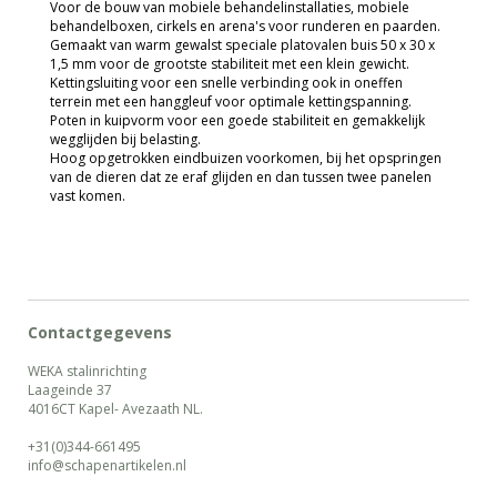
Voor de bouw van mobiele behandelinstallaties, mobiele
behandelboxen, cirkels en arena's voor runderen en paarden.
Gemaakt van warm gewalst speciale platovalen buis 50 x 30 x
1,5 mm voor de grootste stabiliteit met een klein gewicht.
Kettingsluiting voor een snelle verbinding ook in oneffen
terrein met een hanggleuf voor optimale kettingspanning.
Poten in kuipvorm voor een goede stabiliteit en gemakkelijk
wegglijden bij belasting.
Hoog opgetrokken eindbuizen voorkomen, bij het opspringen
van de dieren dat ze eraf glijden en dan tussen twee panelen
vast komen.
Contactgegevens
WEKA stalinrichting
Laageinde 37
4016CT Kapel- Avezaath NL.
+31(0)344-661495
info@schapenartikelen.nl